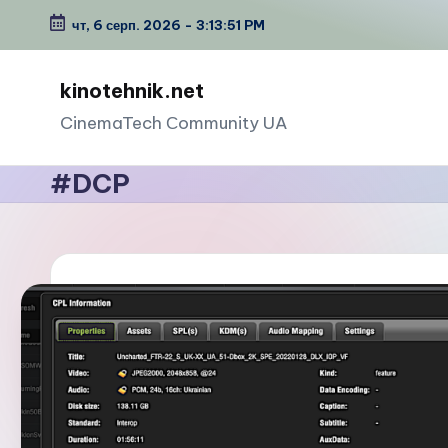
чт, 6 серп. 2026
-
3:13:51 PM
Перейти
до
kinotehnik.net
вмісту
CinemaTech Сommunity UA
#DCP