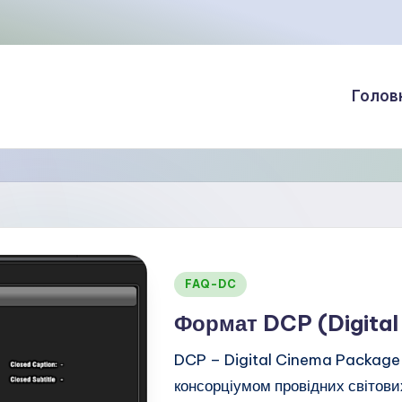
Голов
Опубліковано
FAQ-DC
у
Формат DCP (Digita
DCP – Digital Cinema Package 
консорціумом провідних світових