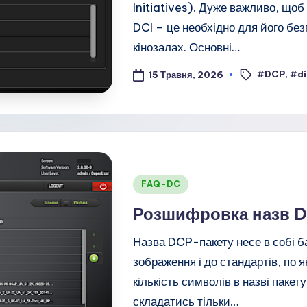
Initiatives). Дуже важливо, що
DCI – це необхідно для його бе
кінозалах. Основні…
#DCP
,
#di
Позначки:
15 Травня, 2026
Опубліковано
FAQ-DC
у
Розшифровка назв D
Назва DCP-пакету несе в собі б
зображення і до стандартів, по 
кількість символів в назві паке
складатись тільки…