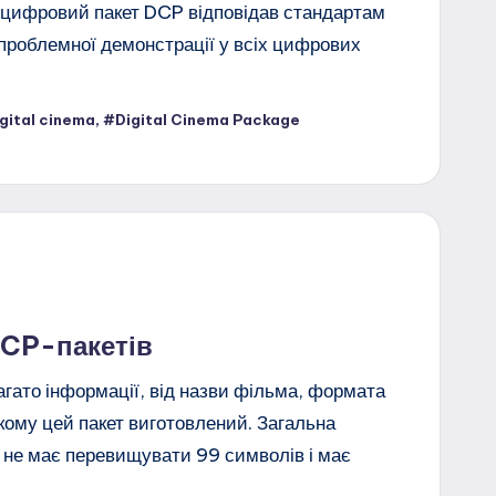
б цифровий пакет DCP відповідав стандартам
зпроблемної демонстрації у всіх цифрових
gital cinema
,
#Digital Cinema Package
CP-пакетів
агато інформації, від назви фільма, формата
якому цей пакет виготовлений. Загальна
ту не має перевищувати 99 символів і має