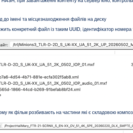
 HASH, при завантаженні контенту на сервер кіно, контроль
д до імені та місцезнаходження файлів на диску
ежить конкретний файл із таким UUID, ідентифікатор номера 
тому як фільм розбивають на частини які є складовою компо