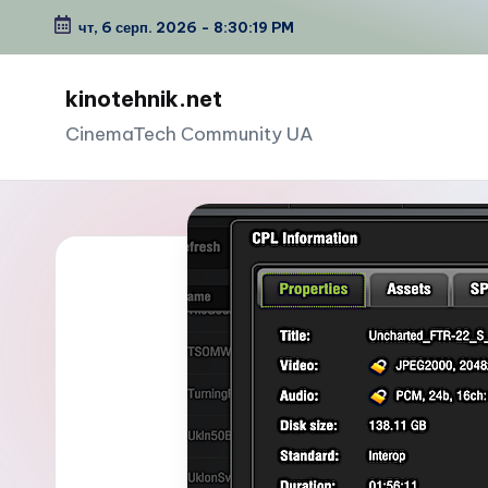
чт, 6 серп. 2026
-
8:30:20 PM
Перейти
до
kinotehnik.net
вмісту
CinemaTech Сommunity UA