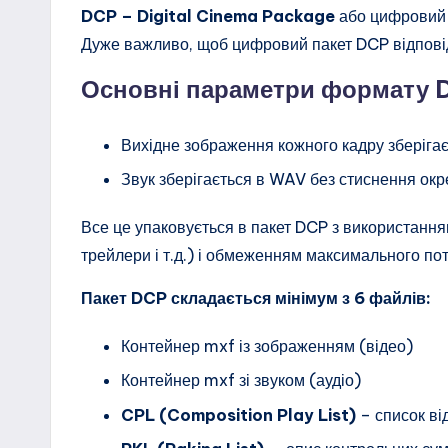
DCP – Digital Cinema Package
або цифровий к
Дуже важливо, щоб цифровий пакет DCP відповіда
Основні параметри формату 
Вихідне зображення кожного кадру зберігає
Звук зберігається в WAV без стиснення окрем
Все це упаковується в пакет DCP з використанн
трейлери і т.д.) і обмеженням максимального пот
Пакет DCP складається мінімум з 6 файлів:
Контейнер mxf із зображенням (відео)
Контейнер mxf зі звуком (аудіо)
CPL (Composition Play List)
– список від