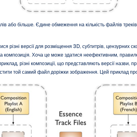
лів або більше. Єдине обмеження на кількість файлів трекі
тися різні версії для розміщення 3D, субтитрів, цензурних 
нша композиція. Хоча це може здатися неефективним, правил
иклад, різні композиції, що представляють версії назви, пр
містити той самий файл доріжки зображення. Цей приклад п