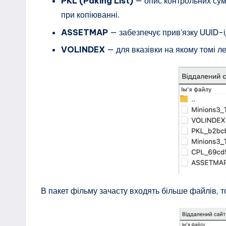
PKL (Paking List)
— опис контрольних сум
при копіюванні.
ASSETMAP
— забезпечує прив’язку UUID-і
VOLINDEX
— для вказівки на якому томі л
В пакет фільму зачасту входять більше файлів, 