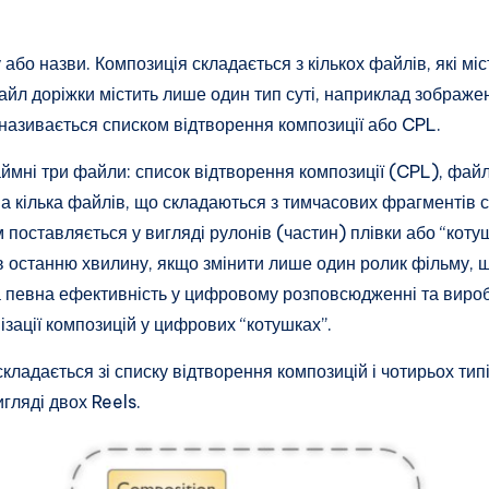
або назви. Композиція складається з кількох файлів, які м
айл доріжки містить лише один тип суті, наприклад зображен
 називається списком відтворення композиції або CPL.
ймні три файли: список відтворення композиції (CPL), фай
 на кілька файлів, що складаються з тимчасових фрагментів 
поставляється у вигляді рулонів (частин) плівки або “коту
в останню хвилину, якщо змінити лише один ролик фільму, 
 певна ефективність у цифровому розповсюдженні та виробн
зації композицій у цифрових “котушках”.
кладається зі списку відтворення композицій і чотирьох типі
игляді двох Reels.