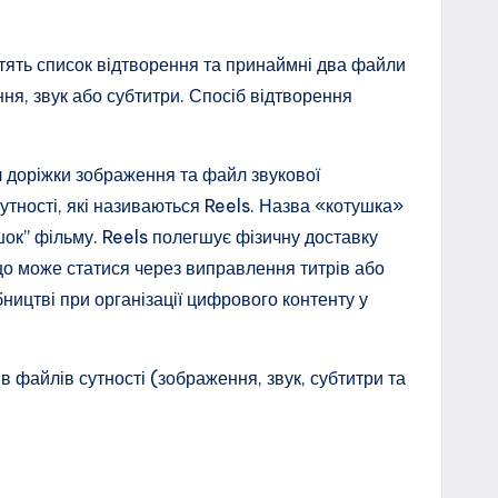
істять список відтворення та принаймні два файли
ня, звук або субтитри. Спосіб відтворення
л доріжки зображення та файл звукової
сутності, які називаються Reels. Назва «котушка»
шок” фільму. Reels полегшує фізичну доставку
що може статися через виправлення титрів або
ицтві при організації цифрового контенту у
в файлів сутності (зображення, звук, субтитри та