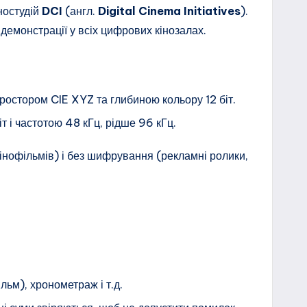
ностудій
DCI
(англ.
Digital Cinema Initiatives
).
емонстрації у всіх цифрових кінозалах.
ростором CIE XYZ та глибиною кольору 12 біт.
іт і частотою 48 кГц, рідше 96 кГц.
нофільмів) і без шифрування (рекламні ролики,
льм), хронометраж і т.д.