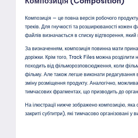
Композиція (Composition)
Композиція — це повна версія робочого продукту 
треків. Для гнучкості та розширюваності кожен ф
файлів визначається в списку відтворення, який
За визначенням, композиція повинна мати прина
доріжки. Крім того, Track Files можна розділити
походить від фільморозповсюдження, коли фільм 
фільму. Але також легше виконати редагування 
зміну розміщення продукту. Аналогічно, можлива
тимчасових фрагментах, що призводить до органі
На ілюстрації нижче зображено композицію, яка с
закриті субтитри), які тимчасово організовані у в