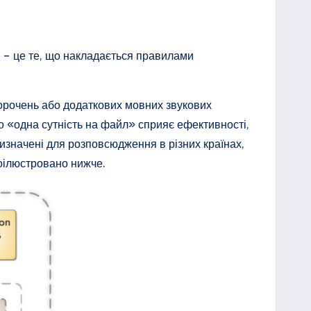
в – це те, що накладається правилами
скорочень або додаткових мовних звукових
о «одна сутність на файл» сприяє ефективності,
изначені для розповсюдження в різних країнах,
роілюстровано нижче.