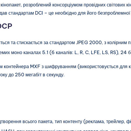
інопакет, розроблений консорціумом провідних світових кі
в стандартам DCI – це необхідно для його безпроблемної д
DCP
ться та стискається за стандартом JPEG 2000, з колірним п
их моно каналах 5.1 (6 каналів: L, R, C, LFE, LS, RS), 24 б
ям контейнера MXF з шифруванням (використовується для кі
оку до 250 мегабіт в секунду.
творення всього пакета, тип контенту (реклама, трейлер, фі