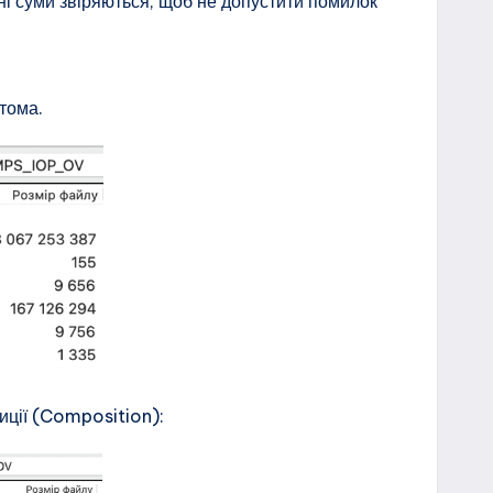
ні суми звіряються, щоб не допустити помилок
тома.
зиції (Composition):