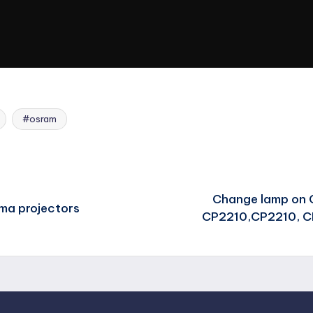
#osram
Change lamp on C
ma projectors
CP2210,CP2210, CP