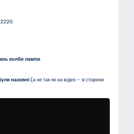
 2220.
кань колби лампи
.
були назовні
(а не так як на відео – зі сторони