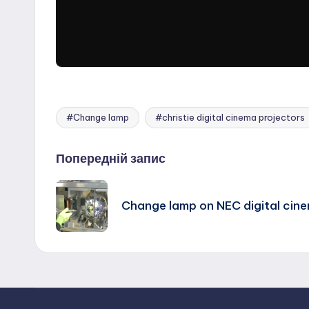
#Change lamp
#christie digital cinema projectors
Позначки:
Навігація
Попередній запис
по
Change lamp on NEC digital cine
запису