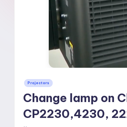
Опубліковано
Projectors
у
Change lamp on Ch
CP2230,4230, 22