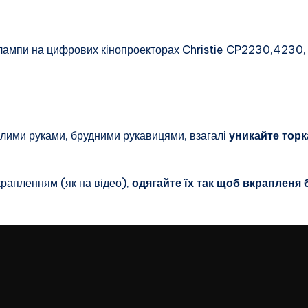
ї лампи на цифрових кінопроекторах Christie CP2230,4230,
лими руками, брудними рукавицями, взагалі
уникайте тор
крапленням (як на відео),
одягайте їх так щоб вкрапленя 